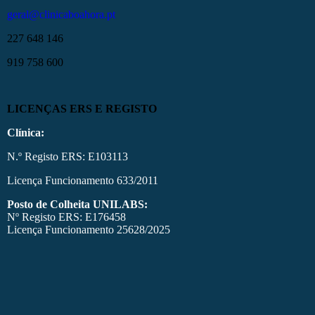
geral@clinicaboahora.pt
227 648 146
919 758 600
LICENÇAS ERS E REGISTO
Clínica:
N.º Registo ERS: E103113
Licença Funcionamento 633/2011
Posto de Colheita UNILABS:
Nº Registo ERS: E176458
Licença Funcionamento 25628/2025