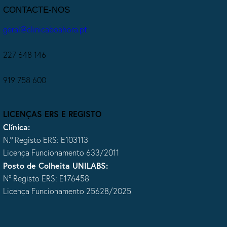
CONTACTE-NOS
geral@clinicaboahora.pt
227 648 146
919 758 600
LICENÇAS ERS E REGISTO
Clínica:
N.º Registo ERS: E103113
Licença Funcionamento 633/2011
Posto de Colheita UNILABS:
Nº Registo ERS: E176458
Licença Funcionamento 25628/2025