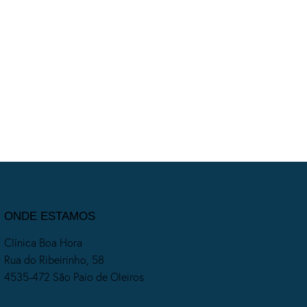
ONDE ESTAMOS
Clínica Boa Hora
Rua do Ribeirinho, 58
4535-472 São Paio de Oleiros