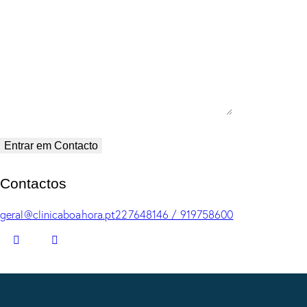
Contactos
geral@clinicaboahora.pt
227648146 / 919758600