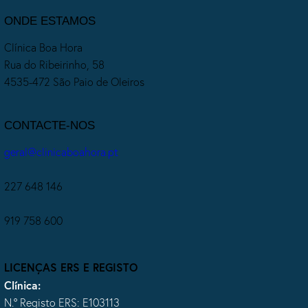
ONDE ESTAMOS
Clínica Boa Hora
Rua do Ribeirinho, 58
4535-472 São Paio de Oleiros
CONTACTE-NOS
geral@clinicaboahora.pt
227 648 146
919 758 600
LICENÇAS ERS E REGISTO
Clínica:
N.º Registo ERS: E103113