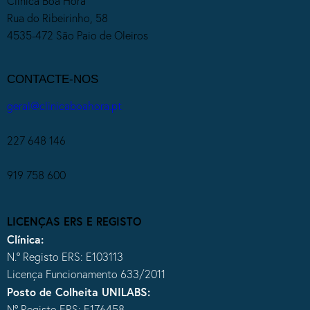
Clínica Boa Hora
Rua do Ribeirinho, 58
4535-472 São Paio de Oleiros
CONTACTE-NOS
geral@clinicaboahora.pt
227 648 146
919 758 600
LICENÇAS ERS E REGISTO
Clínica:
N.º Registo ERS: E103113
Licença Funcionamento 633/2011
Posto de Colheita UNILABS:
Nº Registo ERS: E176458