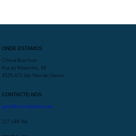
ONDE ESTAMOS
Clínica Boa Hora
Rua do Ribeirinho, 58
4535-472 São Paio de Oleiros
CONTACTE-NOS
geral@clinicaboahora.pt
227 648 146